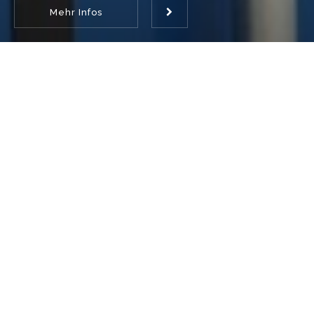
Mehr Infos
BEQUEM EINLAGERN
Drive-in direkt mit dem Fahrzeug
vor Ihren Container fahren und
bequem ein- und auslagern. Ohne
Fußweg 24 Stunden, 365 Tage im
Jahr für Sie erreichbar.