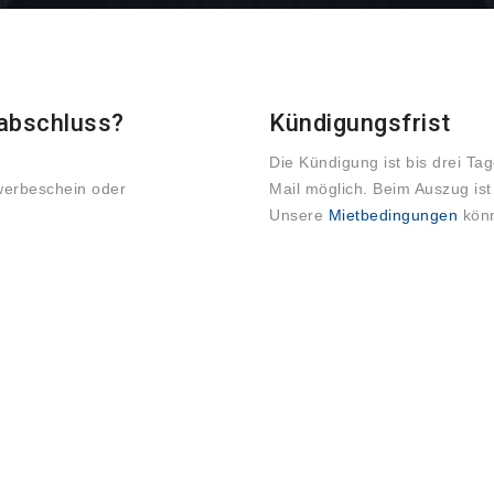
sabschluss?
Kündigungsfrist
Die Kündigung ist bis drei Tag
werbeschein oder
Mail möglich. Beim Auszug is
Unsere
Mietbedingungen
kön
E-MAIL
info@lagerraeume-mieten.net